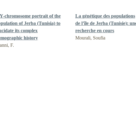
Y-chromosome portrait of the
La génétique des populations
pulation of Jerba (Tunisia) to
de l’île de Jerba (Tunisie): un
ucidate its complex
recherche en cours
mographic history
Mourali, Soufia
nni, F.