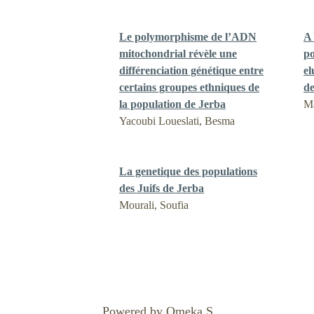
Le polymorphisme de l’ADN
A 
mitochondrial révèle une
po
différenciation génétique entre
el
certains groupes ethniques de
de
la population de Jerba
Ma
Yacoubi Loueslati, Besma
La genetique des populations
des Juifs de Jerba
Mourali, Soufia
Powered by Omeka S