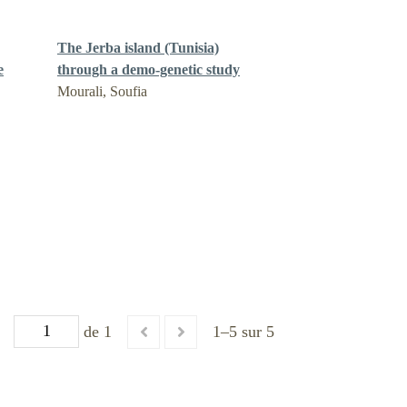
The Jerba island (Tunisia)
e
through a demo-genetic study
Mourali, Soufia
de 1
1–5 sur 5