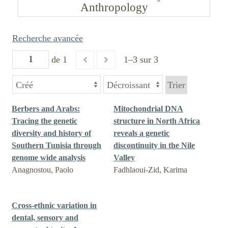
Anthropology
Recherche avancée
de 1
1–3 sur 3
Trier
Berbers and Arabs:
Mitochondrial DNA
Tracing the genetic
structure in North Africa
diversity and history of
reveals a genetic
Southern Tunisia through
discontinuity in the Nile
genome wide analysis
Valley
Anagnostou, Paolo
Fadhlaoui-Zid, Karima
Cross-ethnic variation in
dental, sensory and