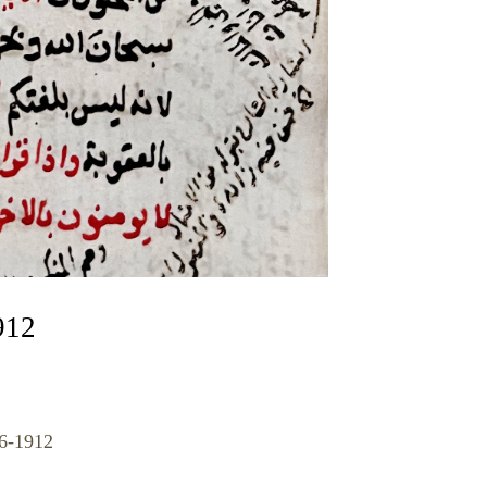
912
06-1912