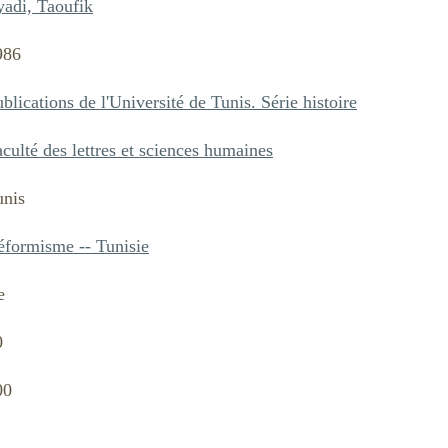
yadi, Taoufik
986
blications de l'Université de Tunis. Série histoire
culté des lettres et sciences humaines
unis
éformisme -- Tunisie
e
0
00