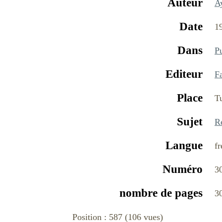
Auteur
A
Date
1
Dans
Pu
Editeur
Fa
Place
T
Sujet
R
Langue
fr
Numéro
3
nombre de pages
3
Position :
587
(
106
vues)