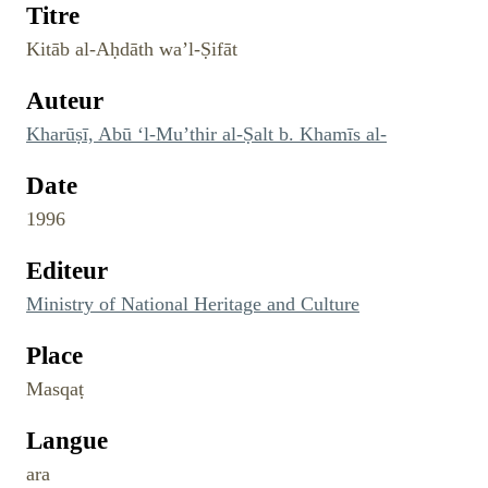
Titre
Kitāb al-Aḥdāth wa’l-Ṣifāt
Auteur
Kharūṣī, Abū ‘l-Mu’thir al-Ṣalt b. Khamīs al-
Date
1996
Editeur
Ministry of National Heritage and Culture
Place
Masqaṭ
Langue
ara