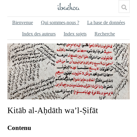
Bienvenue
Qui sommes-nous ?
La base de données
Index des auteurs
Index sujets
Recherche
Kitāb al-Aḥdāth wa’l-Ṣifāt
Contenu