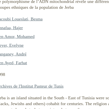
e polymorphisme de l’ADN mitochondrial révèle une différenci
oupes ethniques de la population de Jerba
acoubi Loueslati, Besma
nnafaa, Hajer
en Amor, Mohamed
eyer, Evelyne
anganey, André
en Ayed, Farhat
998
chives de l'Institut Pasteur de Tunis
rba is an island situated in the South - East of Tunisia were 
acks, Jewishs and others) cohabit for centuries. The religion 