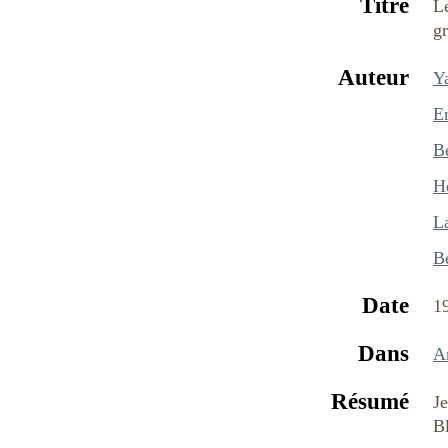
Titre
L
gr
Auteur
Y
E
B
H
L
B
Date
1
Dans
Ar
Résumé
Je
Bl