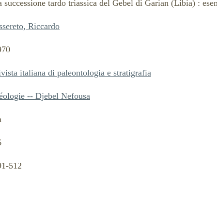
 successione tardo triassica del Gebel di Garian (Libia) : ese
ssereto, Riccardo
970
vista italiana di paleontologia e stratigrafia
éologie -- Djebel Nefousa
a
6
91-512