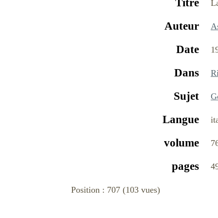
Titre
La
Auteur
A
Date
1
Dans
Ri
Sujet
G
Langue
it
volume
7
pages
4
Position :
707
(
103
vues)