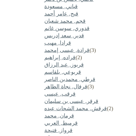
قباني, مسعودة
قبج, عامر أحمد
قجم, محمد شعبان
قدوري, سوسن غانم
قدير, سعد إدريس
قرادا, مهيب
(3)
قرادة, عيسى إمحمد
(2)
قراده, إبراهيم
قربوز, عبد الرزاق
قربوعي, بلقاسم
قرطي, محمدبن الناصر
(3)
قرفال, نجاة الطاهر
قرقب, عيسى
قرقر, عيسى بن سليمان
(2)
قرقش, محمد الشحات عبده
قرمان, محمد
قرميط, العربي
قرواز, فتيحة