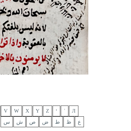
V
W
X
Y
Z
ʻ
ʿ
Л
ع
ظ
ط
ض
ص
ش
س