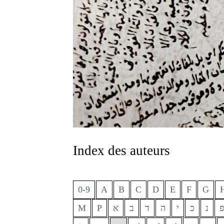
Index des auteurs
0-9
A
B
C
D
E
F
G
פ
נ
כ
י
ה
ד
ב
א
Р
М