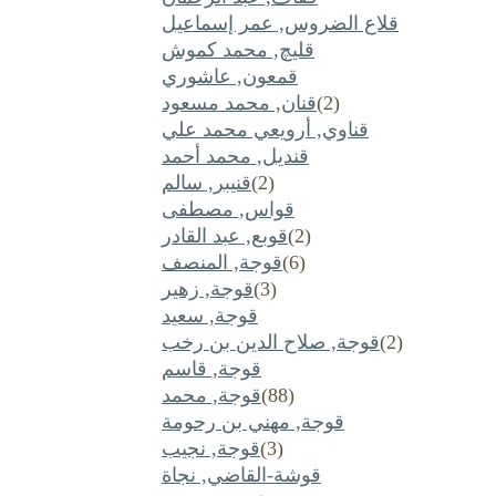
قلاع الضروس, عمر إسماعيل
قليچ, محمد كموش
قمعون, عاشوري
(2)
قنان, محمد مسعود
قناوي, أرويعي محمد علي
قنديل, محمد أحمد
(2)
قنيبر, سالم
قواس, مصطفى
(2)
قوبع, عبد القادر
(6)
قوجة, المنصف
(3)
قوجة, زهير
قوجة, سعيد
(2)
قوجة, صلاح الدين بن رخب
قوجة, قاسم
(88)
قوجة, محمد
قوجة, مهني بن رحومة
(3)
قوجة, نجيب
قوشة-القاضي, نجاة