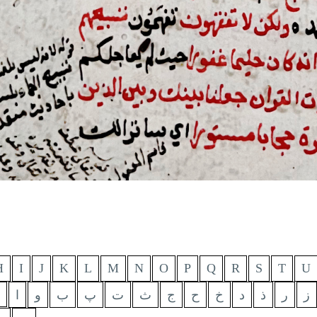
H
I
J
K
L
M
N
O
P
Q
R
S
T
U
ز
ر
ذ
د
خ
ح
ج
ث
ت
پ
ب
و
ا