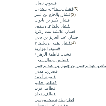
قسوم, نضال
(5)
قشار, بالحاج بن عدون
(2)
قشار, بالحاج بن عمر
قشار, بكير بن بايوب
قشار, بلحاج بن عمر
قشار, عائشة بنت زكريا
قشار, عبد العزيز بن يحي
(4)
قشار, عمر بن بالحاج
قشود, الهوارية
قشى, فاطمة الزهراء
قصاص, جمال الدين
ص, عبدالرحمن بن جميل بن عبدالرحمن
قصري, مدني
قصيبة, أحمد
قطاط, حكيم
قطاط, فريد
قطاف, نجاة
قطن, نادية بنت موسى
قفاف, عبد الرحمان