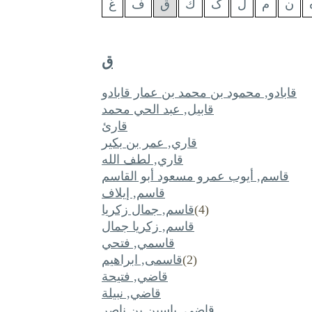
ن
م
ل
ک
ك
ق
ف
غ
ق
قابادو, محمود بن محمد بن عمار قابادو
قابيل, عبد الحي محمد
قارئ
قاري, عمر بن بكير
قاري, لطف الله
قاسم, أيوب عمرو مسعود أبو القاسم
قاسم, إيلاف
(4)
قاسم, جمال زكريا
قاسم, زكريا جمال
قاسمي, فتحي
(2)
قاسمی, ابراهیم
قاضي, فتيحة
قاضي, نبيلة
قاضي, ياسين بن ناصر