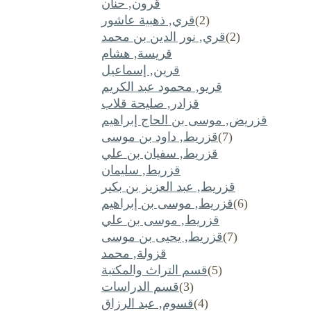
قرون, حنان
(2)
قري, ذهبية عاشور
(2)
قري, نور الدين بن محمد
قريسة, هشام
قرين, إسماعيل
قريو, محمود عبد الكريم
قزادر, صليحة قلاب
قزريض, موسى بن الحاج إبراهيم
(7)
قزريط, داود بن موسى
قزريط, سفيان بن علي
قزريط, سليمان
قزريط, عبد العزيز بن بكير
(6)
قزريط, موسى بن إبراهيم
قزريط, موسى بن علي
(7)
قزريط, يحيى بن موسى
قزولة, محمد
(5)
قسم التراث والمكتبة
(3)
قسم الدراسات
(4)
قسوم, عبد الرزاق